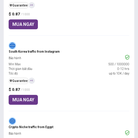
️🛡️
Guarantee
+1
$ 0.87
/ 1000
MUA NGAY
South Korea traffic from Instagram
Bảo hành
Min Max
500
/
1000000
Thời gian bắt đầu
0-12 hrs
Tốc độ
up to 10K / day
️🛡️
Guarantee
+1
$ 0.87
/ 1000
MUA NGAY
Crypto Niche traffic from Egypt
Bảo hành