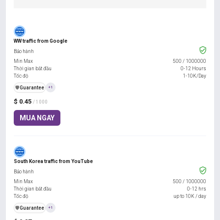
WW traffic from Google
Bảo hành
Min Max
500
/
1000000
Thời gian bắt đầu
0-12 Hours
Tốc độ
1-10K/Day
️🛡️
Guarantee
+1
$ 0.45
/ 1000
MUA NGAY
South Korea traffic from YouTube
Bảo hành
Min Max
500
/
1000000
Thời gian bắt đầu
0-12 hrs
Tốc độ
up to 10K / day
️🛡️
Guarantee
+1