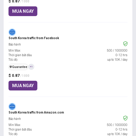
$ 0.87
/ 1000
MUA NGAY
South Korea traffic from Facebook
Bảo hành
Min Max
500
/
1000000
Thời gian bắt đầu
0-12 hrs
Tốc độ
up to 10K / day
️🛡️
Guarantee
+1
$ 0.87
/ 1000
MUA NGAY
South Korea traffic from Amazon.com
Bảo hành
Min Max
500
/
1000000
Thời gian bắt đầu
0-12 hrs
Tốc độ
up to 10K / day