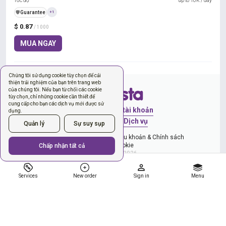
Tốc độ
up to 10K / day
️🛡️
Guarantee
+1
$ 0.87
/ 1000
MUA NGAY
Chúng tôi sử dụng cookie tùy chọn để cải
thiện trải nghiệm của bạn trên trang web
của chúng tôi. Nếu bạn từ chối các cookie
tùy chọn, chỉ những cookie cần thiết để
cung cấp cho bạn các dịch vụ mới được sử
Đăng nhập
Tạo tài khoản
dụng.
Đơn hàng mới
Dịch vụ
Quản lý
Sự suy sụp
Chính sách quyền riêng tư
Điều khoản & Chính sách
Quản lý cookie
Chấp nhận tất cả
Copyright © 2026
Services
New order
Sign in
Menu