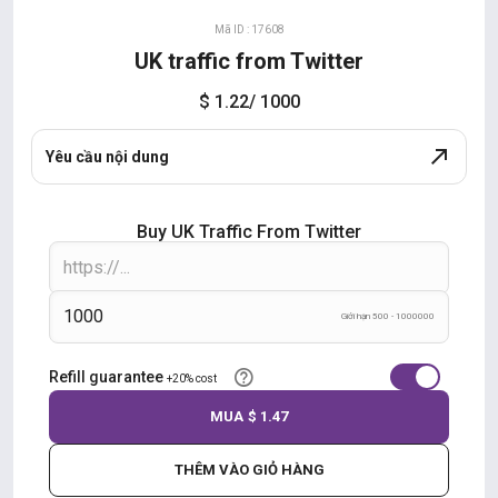
Mã ID : 17608
UK traffic from Twitter
$ 1.22
/ 1000
Yêu cầu nội dung
Buy UK Traffic From Twitter
Giới hạn 500 - 1000000
Refill guarantee
+20% cost
MUA
$ 1.47
THÊM VÀO GIỎ HÀNG