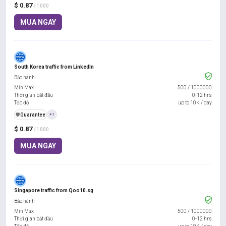
$ 0.87
/ 1000
MUA NGAY
South Korea traffic from LinkedIn
Bảo hành
Min Max
500
/
1000000
Thời gian bắt đầu
0-12 hrs
Tốc độ
up to 10K / day
️🛡️
Guarantee
+1
$ 0.87
/ 1000
MUA NGAY
Singapore traffic from Qoo10.sg
Bảo hành
Min Max
500
/
1000000
Thời gian bắt đầu
0-12 hrs