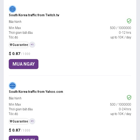
South Korea traffic from Twitch.tv
Bảo hành
Min Max
500
/
1000000
Thời gian bắt đầu
0-12 hrs
Tốc độ
up to 10K / day
️🛡️
Guarantee
+1
$ 0.87
/ 1000
MUA NGAY
South Korea traffic from Yahoo.com
Bảo hành
Min Max
500
/
1000000
Thời gian bắt đầu
0-24 hrs
Tốc độ
up to 10K / day
️🛡️
Guarantee
+1
$ 0.87
/ 1000