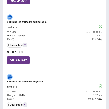
MUA NGAY
South Korea traffic from Bing.com
Bảo hành
Min Max
500
/
1000000
Thời gian bắt đầu
0-12 hrs
Tốc độ
up to 10K / day
️🛡️
Guarantee
+1
$ 0.87
/ 1000
MUA NGAY
South Korea traffic from Quora
Bảo hành
Min Max
500
/
1000000
Thời gian bắt đầu
0-12 hrs
Tốc độ
up to 10K / day
️🛡️
Guarantee
+1