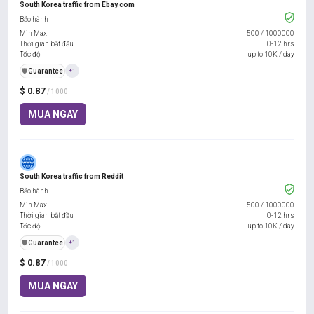
South Korea traffic from Ebay.com
Bảo hành
Min Max
500
/
1000000
Thời gian bắt đầu
0-12 hrs
Tốc độ
up to 10K / day
️🛡️
Guarantee
+1
$ 0.87
/ 1000
MUA NGAY
South Korea traffic from Reddit
Bảo hành
Min Max
500
/
1000000
Thời gian bắt đầu
0-12 hrs
Tốc độ
up to 10K / day
️🛡️
Guarantee
+1
$ 0.87
/ 1000
MUA NGAY