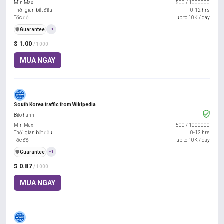
Min Max
500
/
1000000
Thời gian bắt đầu
0-12 hrs
Tốc độ
up to 10K / day
️🛡️
Guarantee
+1
$ 1.00
/ 1000
MUA NGAY
South Korea traffic from Wikipedia
Bảo hành
Min Max
500
/
1000000
Thời gian bắt đầu
0-12 hrs
Tốc độ
up to 10K / day
️🛡️
Guarantee
+1
$ 0.87
/ 1000
MUA NGAY