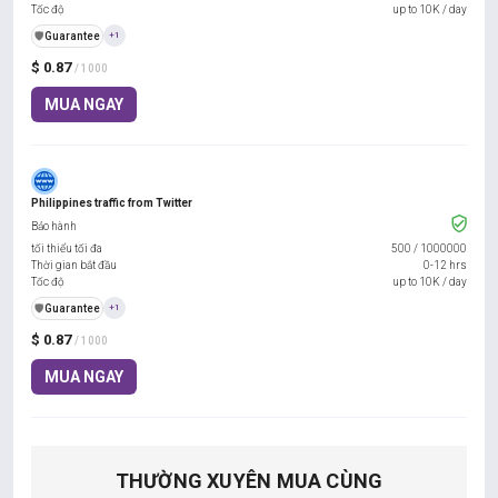
Tốc độ
up to 10K / day
️🛡️
Guarantee
+1
$ 0.87
/ 1000
MUA NGAY
Philippines traffic from Twitter
Bảo hành
tối thiểu tối đa
500
/
1000000
Thời gian bắt đầu
0-12 hrs
Tốc độ
up to 10K / day
️🛡️
Guarantee
+1
$ 0.87
/ 1000
MUA NGAY
THƯỜNG XUYÊN MUA CÙNG