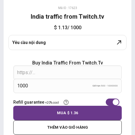
Mã ID : 17623
India traffic from Twitch.tv
$ 1.13
/ 1000
Yêu cầu nội dung
Buy India Traffic From Twitch.tv
Giới hạn 500 - 1000000
Refill guarantee
+20% cost
MUA
$ 1.36
THÊM VÀO GIỎ HÀNG