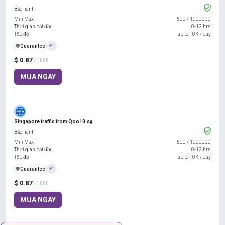
Bảo hành
Min Max
500
/
1000000
Thời gian bắt đầu
0-12 hrs
Tốc độ
up to 10K / day
️🛡️
Guarantee
+1
$ 0.87
/ 1000
MUA NGAY
Singapore traffic from Qoo10.sg
Bảo hành
Min Max
500
/
1000000
Thời gian bắt đầu
0-12 hrs
Tốc độ
up to 10K / day
️🛡️
Guarantee
+1
$ 0.87
/ 1000
MUA NGAY