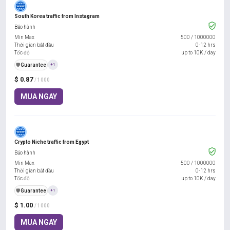
South Korea traffic from Instagram
Bảo hành
Min Max
500
/
1000000
Thời gian bắt đầu
0-12 hrs
Tốc độ
up to 10K / day
️🛡️
Guarantee
+1
$ 0.87
/ 1000
MUA NGAY
Crypto Niche traffic from Egypt
Bảo hành
Min Max
500
/
1000000
Thời gian bắt đầu
0-12 hrs
Tốc độ
up to 10K / day
️🛡️
Guarantee
+1
$ 1.00
/ 1000
MUA NGAY