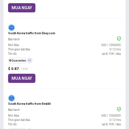
MUA NGAY
South Korea traffic from Ebay.com
Bảo hành
Min Max
500
/
1000000
Thời gian bắt đầu
0-12 hrs
Tốc độ
up to 10K / day
️🛡️
Guarantee
+1
$ 0.87
/ 1000
MUA NGAY
South Korea traffic from Reddit
Bảo hành
Min Max
500
/
1000000
Thời gian bắt đầu
0-12 hrs
Tốc độ
up to 10K / day