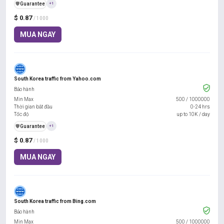
️🛡️
Guarantee
+1
$ 0.87
/ 1000
MUA NGAY
South Korea traffic from Yahoo.com
Bảo hành
Min Max
500
/
1000000
Thời gian bắt đầu
0-24 hrs
Tốc độ
up to 10K / day
️🛡️
Guarantee
+1
$ 0.87
/ 1000
MUA NGAY
South Korea traffic from Bing.com
Bảo hành
Min Max
500
/
1000000