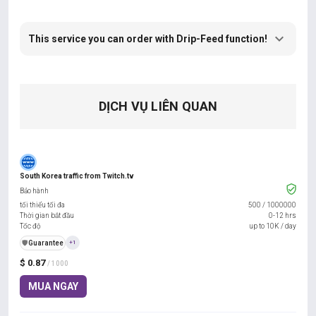
This service you can order with Drip-Feed function!
DỊCH VỤ LIÊN QUAN
South Korea traffic from Twitch.tv
Bảo hành
tối thiểu tối đa
500
/
1000000
Thời gian bắt đầu
0-12 hrs
Tốc độ
up to 10K / day
️🛡️
Guarantee
+1
$ 0.87
/ 1000
MUA NGAY