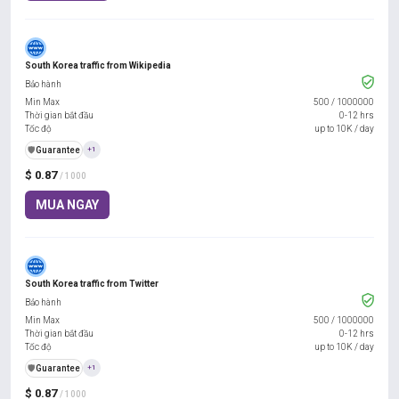
South Korea traffic from Wikipedia
Bảo hành
Min Max
500
/
1000000
Thời gian bắt đầu
0-12 hrs
Tốc độ
up to 10K / day
️🛡️
Guarantee
+1
$ 0.87
/ 1000
MUA NGAY
South Korea traffic from Twitter
Bảo hành
Min Max
500
/
1000000
Thời gian bắt đầu
0-12 hrs
Tốc độ
up to 10K / day
️🛡️
Guarantee
+1
$ 0.87
/ 1000