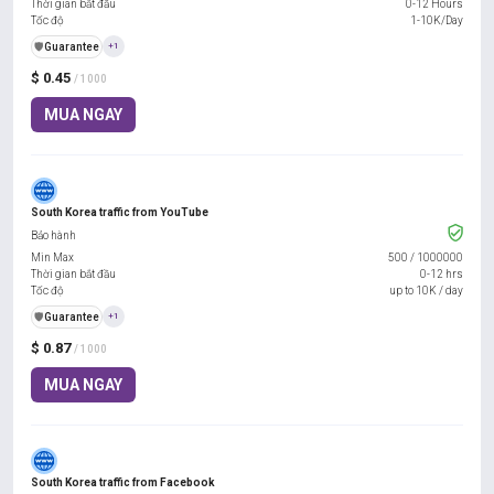
Thời gian bắt đầu
0-12 Hours
Tốc độ
1-10K/Day
️🛡️
Guarantee
+1
$ 0.45
/ 1000
MUA NGAY
South Korea traffic from YouTube
Bảo hành
Min Max
500
/
1000000
Thời gian bắt đầu
0-12 hrs
Tốc độ
up to 10K / day
️🛡️
Guarantee
+1
$ 0.87
/ 1000
MUA NGAY
South Korea traffic from Facebook