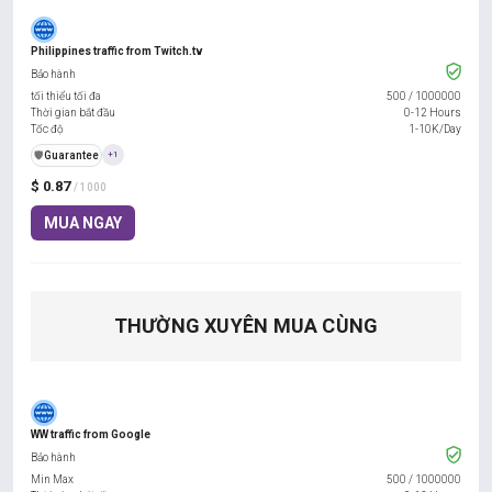
Philippines traffic from Twitch.tv
Bảo hành
tối thiểu tối đa
500
/
1000000
Thời gian bắt đầu
0-12 Hours
Tốc độ
1-10K/Day
️🛡️
Guarantee
+1
$ 0.87
/ 1000
MUA NGAY
THƯỜNG XUYÊN MUA CÙNG
WW traffic from Google
Bảo hành
Min Max
500
/
1000000