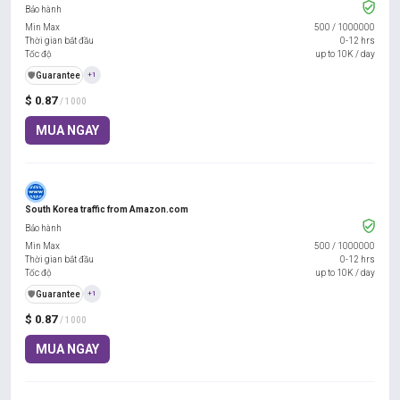
Bảo hành
Min Max
500
/
1000000
Thời gian bắt đầu
0-12 hrs
Tốc độ
up to 10K / day
️🛡️
Guarantee
+1
$ 0.87
/ 1000
MUA NGAY
South Korea traffic from Amazon.com
Bảo hành
Min Max
500
/
1000000
Thời gian bắt đầu
0-12 hrs
Tốc độ
up to 10K / day
️🛡️
Guarantee
+1
$ 0.87
/ 1000
MUA NGAY