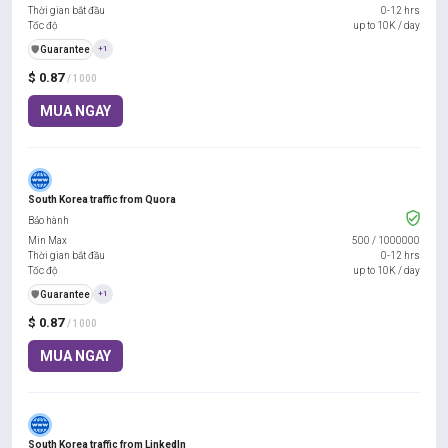
Thời gian bắt đầu
0-12 hrs
Tốc độ
up to 10K / day
️🛡️
Guarantee
+1
$ 0.87
/ 1000
MUA NGAY
South Korea traffic from Quora
Bảo hành
Min Max
500
/
1000000
Thời gian bắt đầu
0-12 hrs
Tốc độ
up to 10K / day
️🛡️
Guarantee
+1
$ 0.87
/ 1000
MUA NGAY
South Korea traffic from LinkedIn