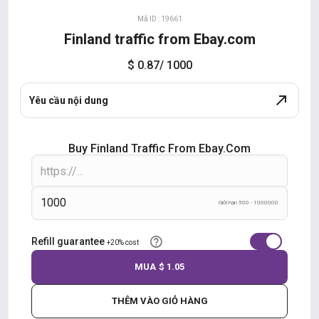
Mã ID : 19661
Finland traffic from Ebay.com
$ 0.87
/ 1000
Yêu cầu nội dung
Buy Finland Traffic From Ebay.com
Giới hạn 500 - 1000000
Refill guarantee
+20% cost
MUA
$ 1.05
THÊM VÀO GIỎ HÀNG