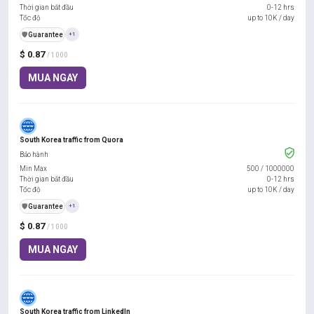
Thời gian bắt đầu
0-12 hrs
Tốc độ
up to 10K / day
️🛡️
Guarantee
+1
$ 0.87
/ 1000
MUA NGAY
South Korea traffic from Quora
Bảo hành
Min Max
500
/
1000000
Thời gian bắt đầu
0-12 hrs
Tốc độ
up to 10K / day
️🛡️
Guarantee
+1
$ 0.87
/ 1000
MUA NGAY
South Korea traffic from LinkedIn