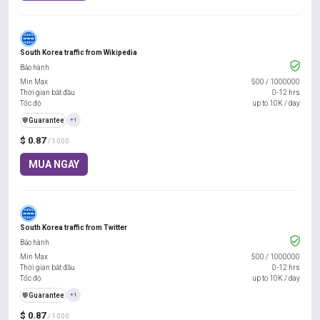
South Korea traffic from Wikipedia
Bảo hành
Min Max
500
/
1000000
Thời gian bắt đầu
0-12 hrs
Tốc độ
up to 10K / day
️🛡️
Guarantee
+1
$ 0.87
/ 1000
MUA NGAY
South Korea traffic from Twitter
Bảo hành
Min Max
500
/
1000000
Thời gian bắt đầu
0-12 hrs
Tốc độ
up to 10K / day
️🛡️
Guarantee
+1
$ 0.87
/ 1000