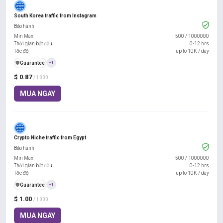
South Korea traffic from Instagram
Bảo hành
Min Max
500
/
1000000
Thời gian bắt đầu
0-12 hrs
Tốc độ
up to 10K / day
️🛡️
Guarantee
+1
$ 0.87
/ 1000
MUA NGAY
Crypto Niche traffic from Egypt
Bảo hành
Min Max
500
/
1000000
Thời gian bắt đầu
0-12 hrs
Tốc độ
up to 10K / day
️🛡️
Guarantee
+1
$ 1.00
/ 1000
MUA NGAY