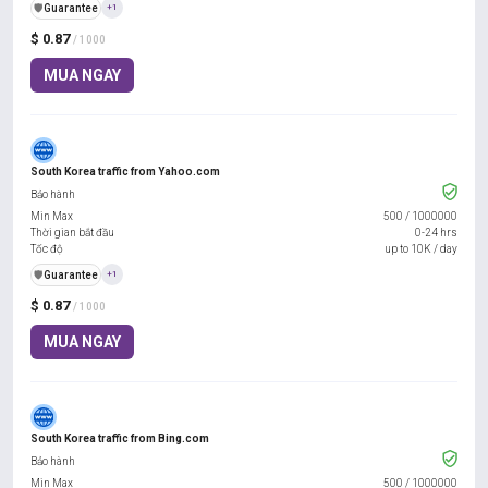
️🛡️
Guarantee
+1
$ 0.87
/ 1000
MUA NGAY
South Korea traffic from Yahoo.com
Bảo hành
Min Max
500
/
1000000
Thời gian bắt đầu
0-24 hrs
Tốc độ
up to 10K / day
️🛡️
Guarantee
+1
$ 0.87
/ 1000
MUA NGAY
South Korea traffic from Bing.com
Bảo hành
Min Max
500
/
1000000