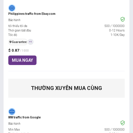
Philippines traffic from Ebay.com
Bảo hành
tối thiểu tối đa
500
/
1000000
Thời gian bắt đầu
0-12 Hours
Tốc độ
1-10K/Day
️🛡️
Guarantee
+1
$ 0.87
/ 1000
MUA NGAY
THƯỜNG XUYÊN MUA CÙNG
WW traffic from Google
Bảo hành
Min Max
500
/
1000000