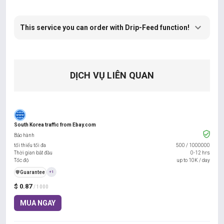
This service you can order with Drip-Feed function!
DỊCH VỤ LIÊN QUAN
South Korea traffic from Ebay.com
Bảo hành
tối thiểu tối đa
500
/
1000000
Thời gian bắt đầu
0-12 hrs
Tốc độ
up to 10K / day
️🛡️
Guarantee
+1
$ 0.87
/ 1000
MUA NGAY