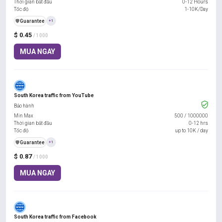
Thời gian bắt đầu
0-12 Hours
Tốc độ
1-10K/Day
️🛡️
Guarantee
+1
$ 0.45
/ 1000
MUA NGAY
South Korea traffic from YouTube
Bảo hành
Min Max
500
/
1000000
Thời gian bắt đầu
0-12 hrs
Tốc độ
up to 10K / day
️🛡️
Guarantee
+1
$ 0.87
/ 1000
MUA NGAY
South Korea traffic from Facebook