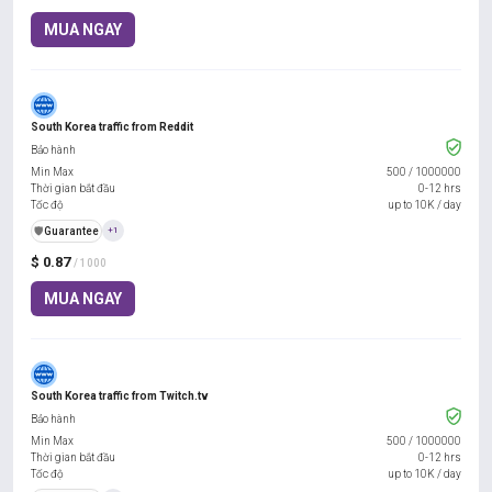
MUA NGAY
South Korea traffic from Reddit
Bảo hành
Min Max
500
/
1000000
Thời gian bắt đầu
0-12 hrs
Tốc độ
up to 10K / day
️🛡️
Guarantee
+1
$ 0.87
/ 1000
MUA NGAY
South Korea traffic from Twitch.tv
Bảo hành
Min Max
500
/
1000000
Thời gian bắt đầu
0-12 hrs
Tốc độ
up to 10K / day