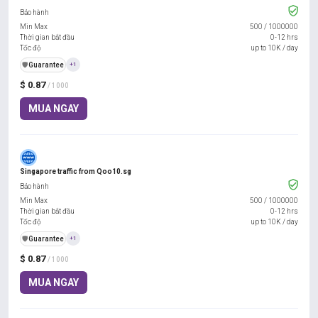
Bảo hành
Min Max
500
/
1000000
Thời gian bắt đầu
0-12 hrs
Tốc độ
up to 10K / day
️🛡️
Guarantee
+1
$ 0.87
/ 1000
MUA NGAY
Singapore traffic from Qoo10.sg
Bảo hành
Min Max
500
/
1000000
Thời gian bắt đầu
0-12 hrs
Tốc độ
up to 10K / day
️🛡️
Guarantee
+1
$ 0.87
/ 1000
MUA NGAY