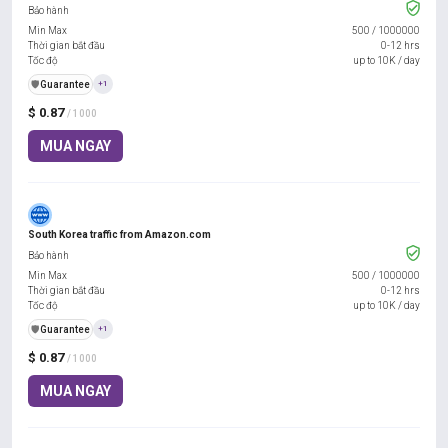
Bảo hành
Min Max
500
/
1000000
Thời gian bắt đầu
0-12 hrs
Tốc độ
up to 10K / day
️🛡️
Guarantee
+1
$ 0.87
/ 1000
MUA NGAY
South Korea traffic from Amazon.com
Bảo hành
Min Max
500
/
1000000
Thời gian bắt đầu
0-12 hrs
Tốc độ
up to 10K / day
️🛡️
Guarantee
+1
$ 0.87
/ 1000
MUA NGAY