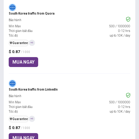
South Korea traffic from Quora
Bảo hành
Min Max
500
/
1000000
Thời gian bắt đầu
0-12 hrs
Tốc độ
up to 10K / day
️🛡️
Guarantee
+1
$ 0.87
/ 1000
MUA NGAY
South Korea traffic from LinkedIn
Bảo hành
Min Max
500
/
1000000
Thời gian bắt đầu
0-12 hrs
Tốc độ
up to 10K / day
️🛡️
Guarantee
+1
$ 0.87
/ 1000
MUA NGAY