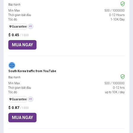
Bảo hành
Min Max
500
/
1000000
Thời gian bắt đầu
0-12 Hours
Tốc độ
1-10K/Day
️🛡️
Guarantee
+1
$ 0.45
/ 1000
MUA NGAY
South Korea traffic from YouTube
Bảo hành
Min Max
500
/
1000000
Thời gian bắt đầu
0-12 hrs
Tốc độ
up to 10K / day
️🛡️
Guarantee
+1
$ 0.87
/ 1000
MUA NGAY