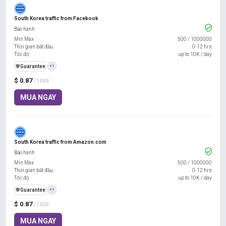
South Korea traffic from Facebook
Bảo hành
Min Max
500
/
1000000
Thời gian bắt đầu
0-12 hrs
Tốc độ
up to 10K / day
️🛡️
Guarantee
+1
$ 0.87
/ 1000
MUA NGAY
South Korea traffic from Amazon.com
Bảo hành
Min Max
500
/
1000000
Thời gian bắt đầu
0-12 hrs
Tốc độ
up to 10K / day
️🛡️
Guarantee
+1
$ 0.87
/ 1000
MUA NGAY