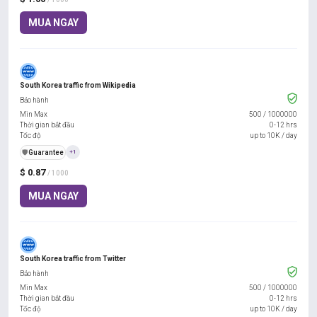
MUA NGAY
South Korea traffic from Wikipedia
Bảo hành
Min Max
500
/
1000000
Thời gian bắt đầu
0-12 hrs
Tốc độ
up to 10K / day
️🛡️
Guarantee
+1
$ 0.87
/ 1000
MUA NGAY
South Korea traffic from Twitter
Bảo hành
Min Max
500
/
1000000
Thời gian bắt đầu
0-12 hrs
Tốc độ
up to 10K / day