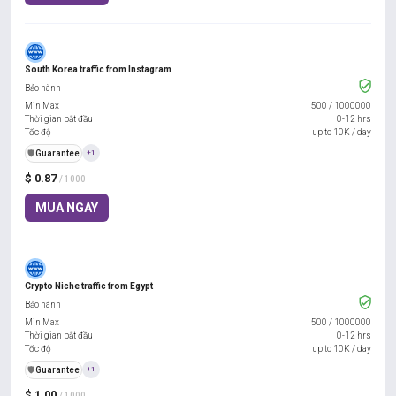
South Korea traffic from Instagram
Bảo hành
Min Max
500
/
1000000
Thời gian bắt đầu
0-12 hrs
Tốc độ
up to 10K / day
️🛡️
Guarantee
+1
$ 0.87
/ 1000
MUA NGAY
Crypto Niche traffic from Egypt
Bảo hành
Min Max
500
/
1000000
Thời gian bắt đầu
0-12 hrs
Tốc độ
up to 10K / day
️🛡️
Guarantee
+1
$ 1.00
/ 1000