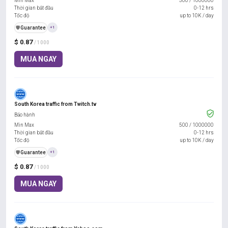
Min Max
500
/
1000000
Thời gian bắt đầu
0-12 hrs
Tốc độ
up to 10K / day
️🛡️
Guarantee
+1
$ 0.87
/ 1000
MUA NGAY
South Korea traffic from Twitch.tv
Bảo hành
Min Max
500
/
1000000
Thời gian bắt đầu
0-12 hrs
Tốc độ
up to 10K / day
️🛡️
Guarantee
+1
$ 0.87
/ 1000
MUA NGAY