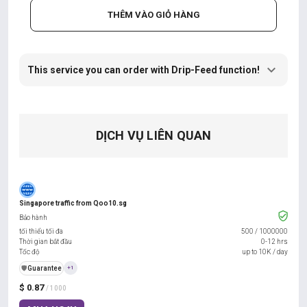
THÊM VÀO GIỎ HÀNG
This service you can order with Drip-Feed function!
DỊCH VỤ LIÊN QUAN
Singapore traffic from Qoo10.sg
Bảo hành
tối thiểu tối đa
500
/
1000000
Thời gian bắt đầu
0-12 hrs
Tốc độ
up to 10K / day
️🛡️
Guarantee
+1
$ 0.87
/ 1000