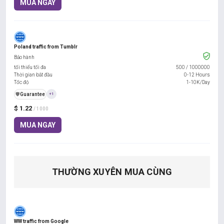
MUA NGAY
Poland traffic from Tumblr
Bảo hành
tối thiểu tối đa
500
/
1000000
Thời gian bắt đầu
0-12 Hours
Tốc độ
1-10K/Day
️🛡️
Guarantee
+1
$ 1.22
/ 1000
MUA NGAY
THƯỜNG XUYÊN MUA CÙNG
WW traffic from Google