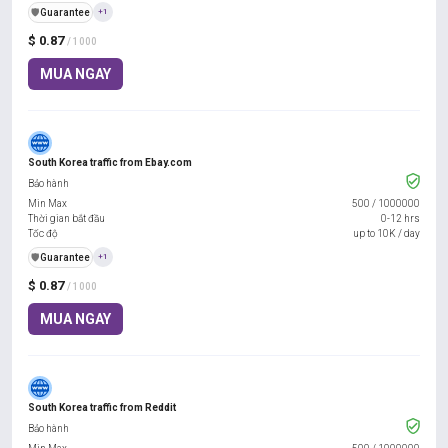
️🛡️
Guarantee
+1
$ 0.87
/ 1000
MUA NGAY
South Korea traffic from Ebay.com
Bảo hành
Min Max
500
/
1000000
Thời gian bắt đầu
0-12 hrs
Tốc độ
up to 10K / day
️🛡️
Guarantee
+1
$ 0.87
/ 1000
MUA NGAY
South Korea traffic from Reddit
Bảo hành