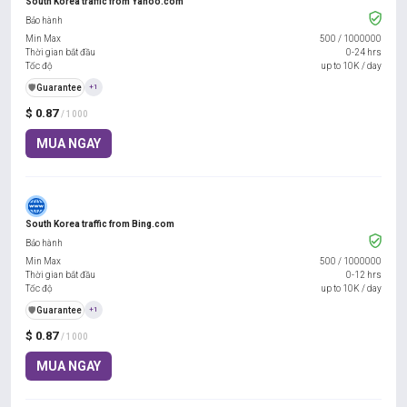
South Korea traffic from Yahoo.com
Bảo hành
Min Max
500
/
1000000
Thời gian bắt đầu
0-24 hrs
Tốc độ
up to 10K / day
️🛡️
Guarantee
+1
$ 0.87
/ 1000
MUA NGAY
South Korea traffic from Bing.com
Bảo hành
Min Max
500
/
1000000
Thời gian bắt đầu
0-12 hrs
Tốc độ
up to 10K / day
️🛡️
Guarantee
+1
$ 0.87
/ 1000
MUA NGAY