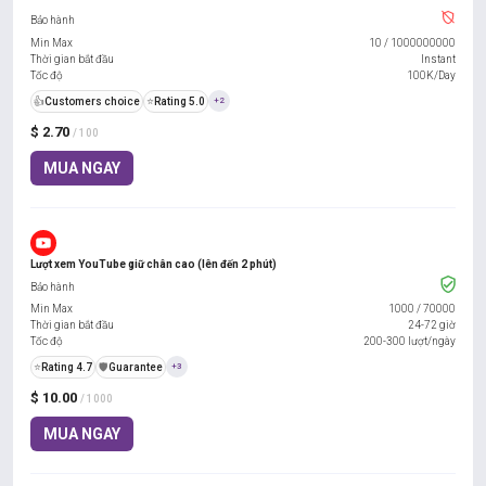
Bảo hành
Min Max
10
/
1000000000
Thời gian bắt đầu
Instant
Tốc độ
100K/Day
👍
Customers choice
⭐
Rating 5.0
+2
$ 2.70
/ 100
MUA NGAY
Lượt xem YouTube giữ chân cao (lên đến 2 phút)
Bảo hành
Min Max
1000
/
70000
Thời gian bắt đầu
24-72 giờ
Tốc độ
200-300 lượt/ngày
⭐
Rating 4.7
️🛡️
Guarantee
+3
$ 10.00
/ 1000
MUA NGAY