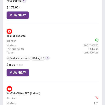
️🛡️
Guarantee
+1
$ 175.00
/ 1
MUA NGAY
YouTube Shares
Bảo hành
Min Max
500
/
150000
Thời gian bắt đầu
0-6 hours
Tốc độ
up to 500/day
👍
Customers choice
⭐
Rating 5.0
+7
$ 8.00
/ 1000
MUA NGAY
YouTube Video SEO (1 video)
Bảo hành
Min Max
1
/
1