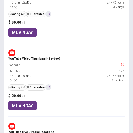
Thời gian bắt đầu
24 - 72 hours
Tốc độ
3-7 days
⭐
Rating 4.8
️🛡️
Guarantee
+2
$ 50.00
/ 1
MUA NGAY
YouTube Video Thumbnail (1 video)
Bảo hành
Min Max
1
/
1
Thời gian bắt đầu
24 - 72 hours
Tốc độ
3 - 7 days
⭐
Rating 4.6
️🛡️
Guarantee
+2
$ 20.00
/ 1
MUA NGAY
YouTube Live Stream Reactions