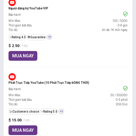
Người đăng ký YouTube VIP
Bảo hành
Min Max
100
/
5000
Thời gian bắt đầu
0-6 giờ
Tốc độ
tối đa 1K mỗi ngày
⭐
Rating 4.5
️🛡️
Guarantee
+5
$ 2.50
/ 100
MUA NGAY
Phát Trực Tiếp YouTube (15 Phút Trực Tiếp ĐỒNG THỜI)
Bảo hành
Min Max
50
/
500000
Thời gian bắt đầu
0-5 phút
Tốc độ
20K/Giờ
👍
Customers choice
⭐
Rating 5.0
+2
$ 15.00
/ 100
MUA NGAY