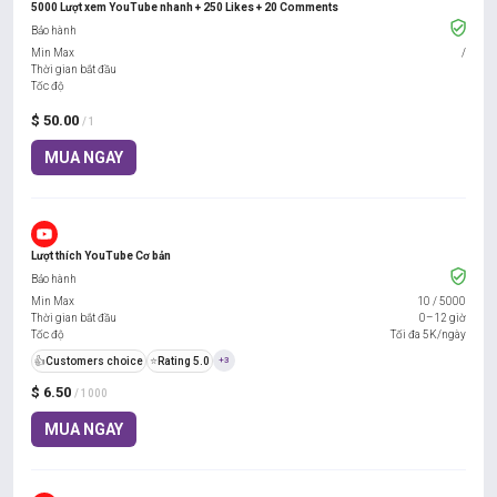
5000 Lượt xem YouTube nhanh + 250 Likes + 20 Comments
Bảo hành
Min Max
/
Thời gian bắt đầu
Tốc độ
$ 50.00
/ 1
MUA NGAY
Lượt thích YouTube Cơ bản
Bảo hành
Min Max
10
/
5000
Thời gian bắt đầu
0–12 giờ
Tốc độ
Tối đa 5K/ngày
👍
Customers choice
⭐
Rating 5.0
+3
$ 6.50
/ 1000
MUA NGAY