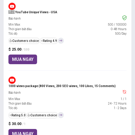
🇺🇸 YouTube Unique Views - USA
Bảo hành
Min Max
500
/
100000
Thời gian bắt đầu
0-48 Hours
Tốc độ
500/Day
👍
Customers choice
⭐
Rating 4.9
+3
$ 25.00
/ 500
MUA NGAY
1000 views package (800 Views, 200 SEO views, 100 Likes, 15 Comments)
Bảo hành
Min Max
1
/
1
Thời gian bắt đầu
24 - 72 Hours
Tốc độ
1 - 2 Days
⭐
Rating 5.0
👍
Customers choice
+3
$ 30.00
/ 1
MUA NGAY