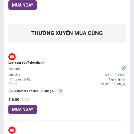
MUA NGAY
THƯỜNG XUYÊN MUA CÙNG
Lượt xem YouTube nhanh
Bảo hành
Min Max
500
/
1000000
Thời gian bắt đầu
Ngay lập tức
Tốc độ
lên đến 100k/ngày
👍
Customers choice
⭐
Rating 5.0
+3
$ 6.50
/ 1000
MUA NGAY