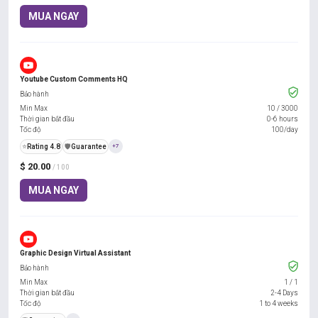
MUA NGAY
Youtube Custom Comments HQ
Bảo hành
Min Max
10
/
3000
Thời gian bắt đầu
0-6 hours
Tốc độ
100/day
⭐
Rating 4.8
️🛡️
Guarantee
+7
$ 20.00
/ 100
MUA NGAY
Graphic Design Virtual Assistant
Bảo hành
Min Max
1
/
1
Thời gian bắt đầu
2-4 Days
Tốc độ
1 to 4 weeks