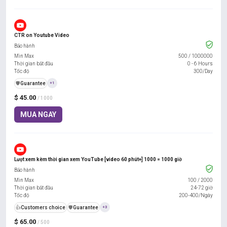
CTR on Youtube Video
Bảo hành
Min Max
500
/
1000000
Thời gian bắt đầu
0 - 6 Hours
Tốc độ
300/Day
️🛡️
Guarantee
+1
$ 45.00
/ 1000
MUA NGAY
Lượt xem kèm thời gian xem YouTube [video 60 phút+] 1000 = 1000 giờ
Bảo hành
Min Max
100
/
2000
Thời gian bắt đầu
24-72 giờ
Tốc độ
200-400/Ngày
👍
Customers choice
️🛡️
Guarantee
+3
$ 65.00
/ 500