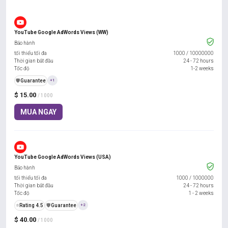
YouTube Google AdWords Views (WW)
Bảo hành
tối thiểu tối đa
1000
/
10000000
Thời gian bắt đầu
24 - 72 hours
Tốc độ
1-2 weeks
️🛡️
Guarantee
+1
$ 15.00
/ 1000
MUA NGAY
YouTube Google AdWords Views (USA)
Bảo hành
tối thiểu tối đa
1000
/
1000000
Thời gian bắt đầu
24 - 72 hours
Tốc độ
1 - 2 weeks
⭐
Rating 4.5
️🛡️
Guarantee
+2
$ 40.00
/ 1000