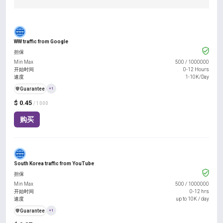
WW traffic from Google
担保
Min Max
500
/
1000000
开始时间
0-12 Hours
速度
1-10K/Day
️🛡️
Guarantee
+1
$ 0.45
/ 1000
购买
South Korea traffic from YouTube
担保
Min Max
500
/
1000000
开始时间
0-12 hrs
速度
up to 10K / day
️🛡️
Guarantee
+1