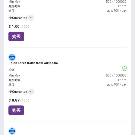
Min Max
500
/
1000000
开始时间
0-12 hrs
速度
up to 10K / day
️🛡️
Guarantee
+1
$ 1.00
/ 1000
购买
South Korea traffic from Wikipedia
担保
Min Max
500
/
1000000
开始时间
0-12 hrs
速度
up to 10K / day
️🛡️
Guarantee
+1
$ 0.87
/ 1000
购买