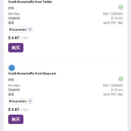
South Korea traffic from Twitter
担保
Min Max
500
/
1000000
开始时间
0-12 hrs
速度
up to 10K / day
️🛡️
Guarantee
+1
$ 0.87
/ 1000
购买
South Korea traffic from Ebay.com
担保
Min Max
500
/
1000000
开始时间
0-12 hrs
速度
up to 10K / day
️🛡️
Guarantee
+1
$ 0.87
/ 1000
购买