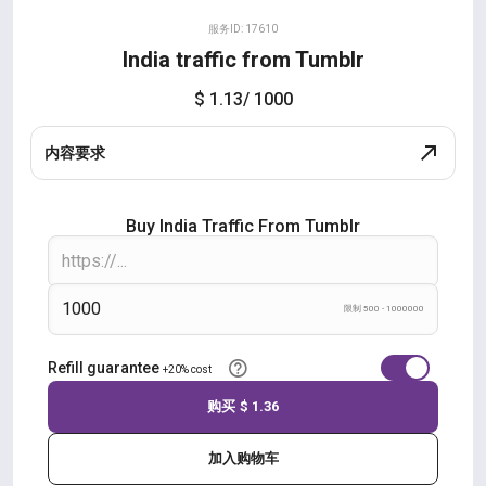
服务ID: 17610
India traffic from Tumblr
$ 1.13
/ 1000
内容要求
Buy India Traffic From Tumblr
限制 500 - 1000000
Refill guarantee
+20% cost
购买
$ 1.36
加入购物车