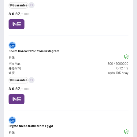
️🛡️
Guarantee
+1
$ 0.87
/ 1000
购买
South Korea traffic from Instagram
担保
Min Max
500
/
1000000
开始时间
0-12 hrs
速度
up to 10K / day
️🛡️
Guarantee
+1
$ 0.87
/ 1000
购买
Crypto Niche traffic from Egypt
担保