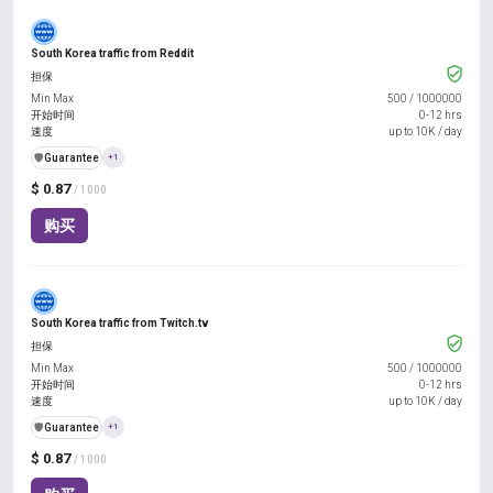
South Korea traffic from Reddit
担保
Min Max
500
/
1000000
开始时间
0-12 hrs
速度
up to 10K / day
️🛡️
Guarantee
+1
$ 0.87
/ 1000
购买
South Korea traffic from Twitch.tv
担保
Min Max
500
/
1000000
开始时间
0-12 hrs
速度
up to 10K / day
️🛡️
Guarantee
+1
$ 0.87
/ 1000