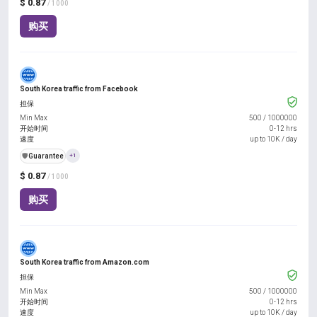
$ 0.87
/ 1000
购买
South Korea traffic from Facebook
担保
Min Max
500
/
1000000
开始时间
0-12 hrs
速度
up to 10K / day
️🛡️
Guarantee
+1
$ 0.87
/ 1000
购买
South Korea traffic from Amazon.com
担保
Min Max
500
/
1000000
开始时间
0-12 hrs
速度
up to 10K / day