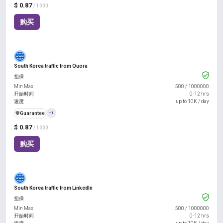
$ 0.87
/ 1000
购买
South Korea traffic from Quora
担保
Min Max
500
/
1000000
开始时间
0-12 hrs
速度
up to 10K / day
️🛡️
Guarantee
+1
$ 0.87
/ 1000
购买
South Korea traffic from LinkedIn
担保
Min Max
500
/
1000000
开始时间
0-12 hrs