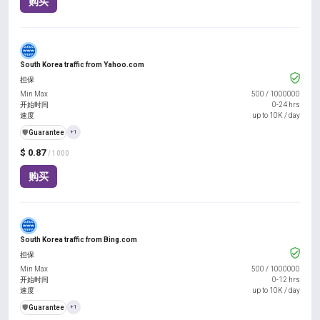
购买
South Korea traffic from Yahoo.com
担保
Min Max
500
/
1000000
开始时间
0-24 hrs
速度
up to 10K / day
️🛡️
Guarantee
+1
$ 0.87
/ 1000
购买
South Korea traffic from Bing.com
担保
Min Max
500
/
1000000
开始时间
0-12 hrs
速度
up to 10K / day
️🛡️
Guarantee
+1