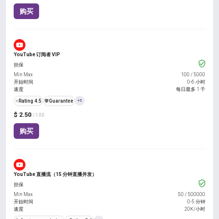
购买
YouTube 订阅者 VIP
担保
Min Max
100
/
5000
开始时间
0-6 小时
速度
每日最多 1 千
⭐
Rating 4.5
️🛡️
Guarantee
+5
$ 2.50
/ 100
购买
YouTube 直播流（15 分钟直播并发）
担保
Min Max
50
/
500000
开始时间
0-5 分钟
速度
20K/小时