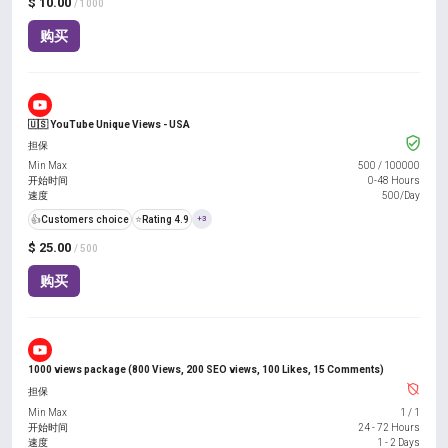
$ 10.00
/ 1000
购买
🇺🇸 YouTube Unique Views - USA
担保
Min Max
500
/
100000
开始时间
0-48 Hours
速度
500/Day
👍
Customers choice
⭐
Rating 4.9
+3
$ 25.00
/ 500
购买
1000 views package (800 Views, 200 SEO views, 100 Likes, 15 Comments)
担保
Min Max
1
/
1
开始时间
24 - 72 Hours
速度
1 - 2 Days