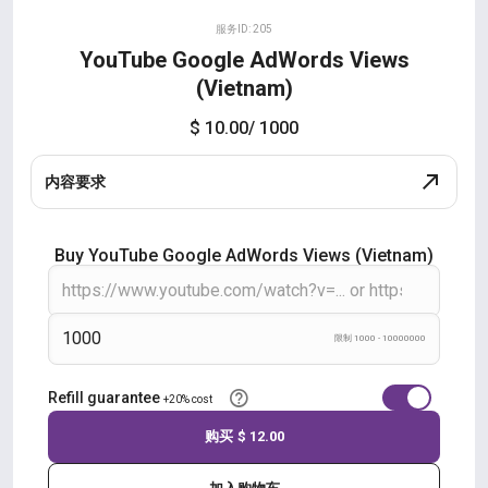
服务ID: 205
YouTube Google AdWords Views
(Vietnam)
$ 10.00
/ 1000
内容要求
Buy YouTube Google AdWords Views (Vietnam)
限制 1000 - 10000000
Refill guarantee
+20% cost
购买
$ 12.00