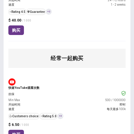
开始时间
24 - 72 hours
速度
1 - 2 weeks
⭐
Rating 4.5
️🛡️
Guarantee
+2
$ 40.00
/ 1000
购买
经常一起购买
快速YouTube观看次数
担保
Min Max
500
/
1000000
开始时间
即时
速度
每天最多100k
👍
Customers choice
⭐
Rating 5.0
+3
$ 6.50
/ 1000