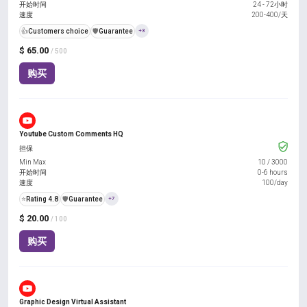
开始时间
24 - 72小时
速度
200-400/天
👍
Customers choice
️🛡️
Guarantee
+3
$ 65.00
/ 500
购买
Youtube Custom Comments HQ
担保
Min Max
10
/
3000
开始时间
0-6 hours
速度
100/day
⭐
Rating 4.8
️🛡️
Guarantee
+7
$ 20.00
/ 100
购买
Graphic Design Virtual Assistant