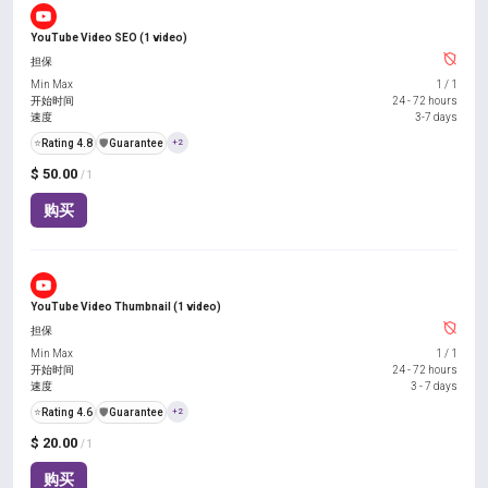
YouTube Video SEO (1 video)
担保
Min Max
1
/
1
开始时间
24 - 72 hours
速度
3-7 days
⭐
Rating 4.8
️🛡️
Guarantee
+2
$ 50.00
/ 1
购买
YouTube Video Thumbnail (1 video)
担保
Min Max
1
/
1
开始时间
24 - 72 hours
速度
3 - 7 days
⭐
Rating 4.6
️🛡️
Guarantee
+2
$ 20.00
/ 1
购买