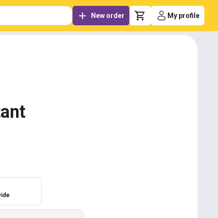
New order
My profile
tant
ide