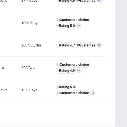
hours
3 - 7 days
Rating 4.6
Guarantee
⭐
️🛡️
+2
Customers choice
👍
100K/Day
Rating 5.0
⭐
+2
200-300/dia
Rating 4.7
Guarantee
⭐
️🛡️
+3
Customers choice
👍
urs
500/Day
Rating 4.9
⭐
+3
Rating 5.0
⭐
Hours
1 - 2 Days
Customers choice
👍
+3