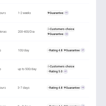
hours
1-2 weeks
Guarantee
️🛡️
+1
Customers choice
👍
Horas
200-400/Dia
Guarantee
️🛡️
+3
s
100/day
Rating 4.8
Guarantee
⭐
️🛡️
+7
Customers choice
👍
s
up to 500/day
Rating 5.0
⭐
+7
hours
3-7 days
Rating 4.8
Guarantee
⭐
️🛡️
+2