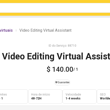
irtuais
Video Editing Virtual Assistant
|
ID do Serviço: 88710
Video Editing Virtual Assis
$ 140.00
/ 1
️🛡️
Guarantee
mites
Hora de início
Velocidade
GEO
- 1
48-72H
1-4 weeks
Worldw