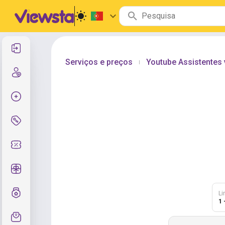
Entrar
Serviços e preços
Youtube Assistentes v
|
Cadastre-se
Criar pedido
Serviços e preços
Códigos de cupom
Presentes grátis
Sistema de notas
Li
1 
Suporte