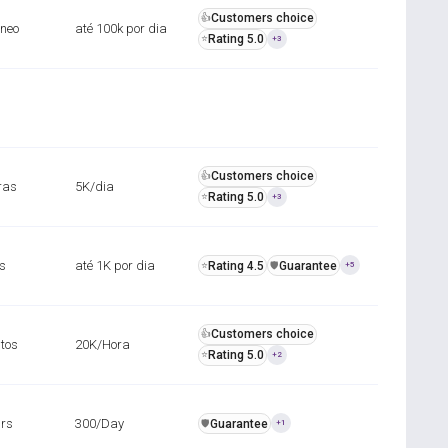
Customers choice
👍
âneo
até 100k por dia
Rating 5.0
⭐
+3
Customers choice
👍
ras
5K/dia
Rating 5.0
⭐
+3
s
até 1K por dia
Rating 4.5
Guarantee
⭐
️🛡️
+5
Customers choice
👍
tos
20K/Hora
Rating 5.0
⭐
+2
urs
300/Day
Guarantee
️🛡️
+1