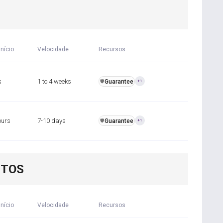
início
Velocidade
Recursos
s
1 to 4 weeks
Guarantee
️🛡️
+1
ours
7-10 days
Guarantee
️🛡️
+1
NTOS
início
Velocidade
Recursos