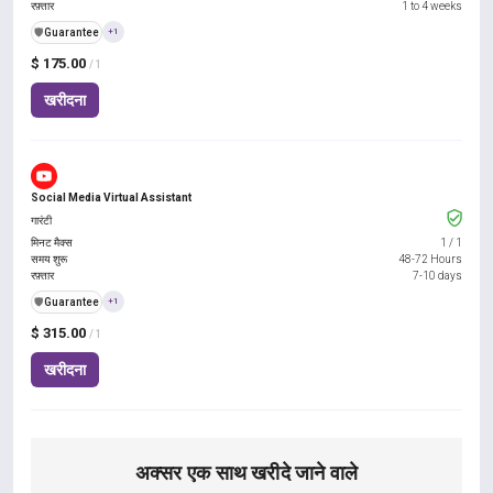
रफ़्तार
1 to 4 weeks
️🛡️
Guarantee
+1
$ 175.00
/ 1
खरीदना
Social Media Virtual Assistant
गारंटी
मिनट मैक्स
1
/
1
समय शुरू
48-72 Hours
रफ़्तार
7-10 days
️🛡️
Guarantee
+1
$ 315.00
/ 1
खरीदना
अक्सर एक साथ खरीदे जाने वाले