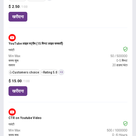
$ 2.50
/ 100
खरीदना
YouTube लाइव स्ट्रीम (15 मिनट लाइव समवर्ती)
गारंटी
Min Max
50
/
500000
समय शुरू
0-5 मिनट
रफ़्तार
20 हज़ार/घंटा
👍
Customers choice
⭐
Rating 5.0
+2
$ 15.00
/ 100
खरीदना
CTR on Youtube Video
गारंटी
Min Max
500
/
1000000
समय शुरू
0 - 6 Hours