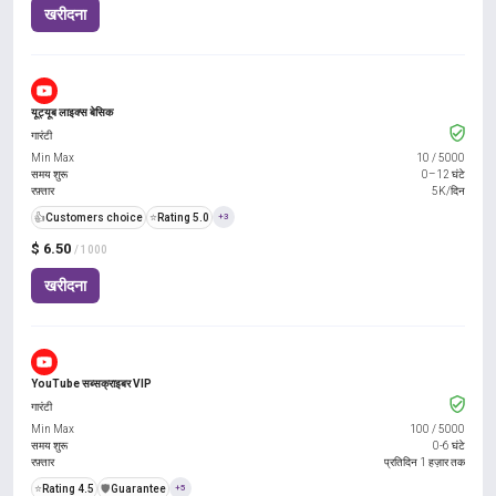
खरीदना
यूट्यूब लाइक्स बेसिक
गारंटी
Min Max
10
/
5000
समय शुरू
0–12 घंटे
रफ़्तार
5K/दिन
👍
Customers choice
⭐
Rating 5.0
+3
$ 6.50
/ 1000
खरीदना
YouTube सब्सक्राइबर VIP
गारंटी
Min Max
100
/
5000
समय शुरू
0-6 घंटे
रफ़्तार
प्रतिदिन 1 हज़ार तक
⭐
Rating 4.5
️🛡️
Guarantee
+5