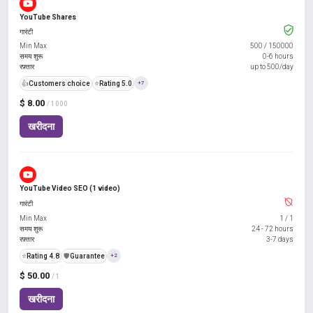
YouTube Shares
गारंटी
Min Max
500
/
150000
समय शुरू
0-6 hours
रफ़्तार
up to 500/day
👍
Customers choice
⭐
Rating 5.0
+7
$ 8.00
/ 1000
खरीदना
YouTube Video SEO (1 video)
गारंटी
Min Max
1
/
1
समय शुरू
24 - 72 hours
रफ़्तार
3-7 days
⭐
Rating 4.8
️🛡️
Guarantee
+2
$ 50.00
/ 1
खरीदना