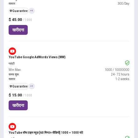
रफ़्तार
300/Day
️🛡️
Guarantee
+1
$ 45.00
/ 1000
खरीदना
YouTube Google AdWords Views (WW)
गारंटी
Min Max
1000
/
10000000
समय शुरू
24 - 72 hours
रफ़्तार
1-2 weeks
️🛡️
Guarantee
+1
$ 15.00
/ 1000
खरीदना
YouTube वॉच टाइम व्यूज़ [60 मिनट+ वीडियो] 1000 = 1000 घंटे