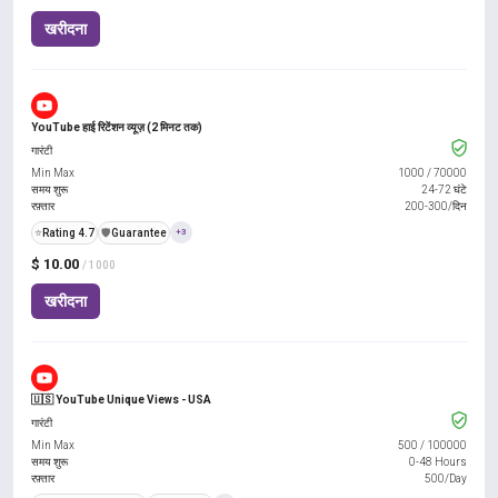
खरीदना
YouTube हाई रिटेंशन व्यूज़ (2 मिनट तक)
गारंटी
Min Max
1000
/
70000
समय शुरू
24-72 घंटे
रफ़्तार
200-300/दिन
⭐
Rating 4.7
️🛡️
Guarantee
+3
$ 10.00
/ 1000
खरीदना
🇺🇸 YouTube Unique Views - USA
गारंटी
Min Max
500
/
100000
समय शुरू
0-48 Hours
रफ़्तार
500/Day